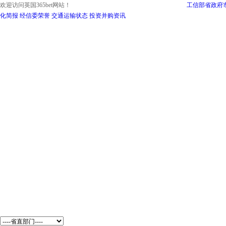
欢迎访问英国365bet网站！
工信部
省政府
化简报
经信委荣誉
交通运输状态
投资并购资讯