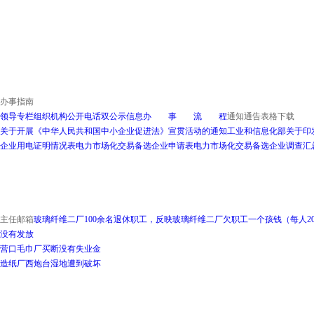
办事指南
领导专栏
组织机构
公开电话
双公示信息
办 事 流 程
通知通告
表格下载
关于开展《中华人民共和国中小企业促进法》宣贯活动的通知
工业和信息化部关于印
企业用电证明情况表
电力市场化交易备选企业申请表
电力市场化交易备选企业调查汇
主任邮箱
玻璃纤维二厂100余名退休职工，反映玻璃纤维二厂欠职工一个孩钱（每人20
没有发放
营口毛巾厂买断没有失业金
造纸厂西炮台湿地遭到破坏