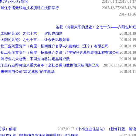
全市电力行业运行简况
2018-01-11
2018-01-17
发展
辽宁省无线电技术演练在沈阳举行
2017-12-27
2017-12-29
2017-12-26
连载《向着太阳的足迹》之七十六——夕阳也灿烂
着太阳的足迹》之七十六——夕阳也灿烂
2018.01.19
着太阳的足迹》之七十五——让余热温暖如春
2018.01.19
批工业闲置资产（房屋）招商推介名录--久嘉精纺（辽宁）有限公司
2018.01.19
批工业闲置资产（房屋）招商推介名录--辽宁安利达幕墙装饰工程有限公司
2018.01.19
国服装行业九大趋势：不同走向将决定品牌成败
2018.01.16
纺织印染行业即将迎来重大变革！
全社会用电数据预示新周期已来
2018.01.11
2018.01.16
未来售电公司“决定成败”的主战场
2018.01.11
订版）解读
2017.09.27
《中小企业促进法》（新修订版）解读
布省政府部门随机抽查事项清单的通知》政策解读
2017.08.09