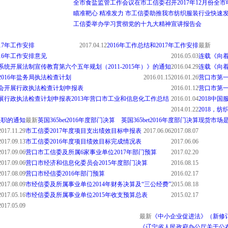
全市食盐监管工作会议在市工信委召开
2017年12月份
瞄准靶心 精准发力 市工信委助推我市纺织服装行业快速
工信委举办学习贯彻党的十九大精神宣讲报告会
017年工作安排
2017.04.12
2016年工作总结和2017年工作安排
最新
016年工作安排意见
2016.05.03
连载《向
统开展法制宣传教育第六个五年规划（2011-2015年）》的通知
2016.04.29
连载《向
2016年盐务局执法检查计划
2016.01.15
2016.01.26
营口市第一
员会开展行政执法检查计划申报表
2016.01.12
营口市第一
开展行政执法检查计划申报表
2013年营口市工业和信息化工作总结
2016.01.04
2018中
2014.01.22
2018，
任职的通知
最新
英国365bet2016年度部门决算
英国365bet2016年度部门决算
现货市场是
2017.11.29
市工信委2017年度项目支出绩效目标申报表
2017.06.06
2017.08.07
2017.09.13
市工信委2016年度项目绩效目标完成情况表
2017.06.06
2017.09.06
营口市工信委及所属6家事业单位2017年部门预算
2017.02.20
2017.09.06
营口市经济和信息化委员会2015年度部门决算
2016.08.15
2017.08.09
营口市经信委2016年部门预算
2016.02.17
2017.08.09
市经信委及所属事业单位2014年财务决算及“三公经费”
2015.08.18
2017.05.16
市经信委及所属事业单位2015年收支预算总表
2015.02.17
2017.05.09
最新
《中小企业促进法》（新修
《辽宁省人民政府办公厅关于公