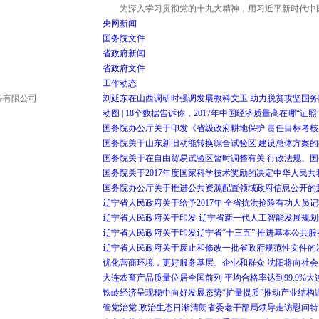
为深入学习贯彻党的十九大精神，用习近平新时代中国特色
央网新闻
国务院文件
省政府新闻
省政府文件
工作动态
服务有限公司
刘延东在山西调研时强调发展教科文卫 助力脱贫攻坚
国务
动图 | 18个数据告诉你，2017年中国经济质量高在哪
“证
国务院办公厅关于印发《省级政府耕地保护 责任目标考
国务院关于山东新旧动能转换综合试验区 建设总体方案的
国务院关于在自由贸易试验区暂时调整有关 行政法规、国
国务院关于2017年度国家科学技术奖励的决定
中华人民共
国务院办公厅关于推进公共资源配置领域政府信息公开的
辽宁省人民政府关于给予2017年 全省抗洪抢险有功人员
辽宁省人民政府关于印发 辽宁省新一代人工智能发展规划
辽宁省人民政府关于印发辽宁省“十三五” 推进基本公共
辽宁省人民政府关于废止和修改一批省政府规范性文件的
优化营商环境，更好服务基层、企业和群众 沈阳将向社
大连农畜产品质量位居全国前列 平均合格率达到99.9%
大
铁岭经济呈现稳中向好发展态势
“扩量提质”推动产业结构
管党治党 政治生态日渐清朗
省委老干部局领导走访慰问特