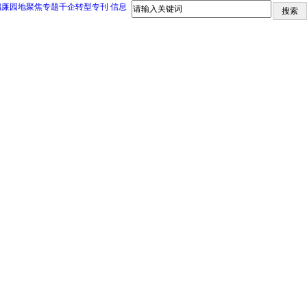
倡廉园地
聚焦专题
千企转型专刊
信息