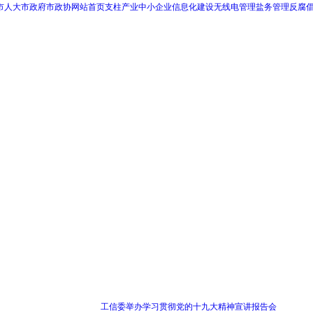
市人大
市政府
市政协
网站首页
支柱产业
中小企业
信息化建设
无线电管理
盐务管理
反腐
工信委举办学习贯彻党的十九大精神宣讲报告会