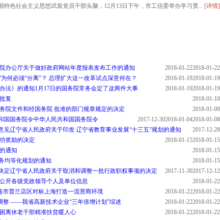
社会主义思想武装党员干部头脑，12月13日下午，市工信委举办学习贯...
[详情]
院办公厅关于做好政府网站年度报表发布工作的通知
2018-01-22
2018-01-22
照”为何必须“分离”？ 总理扩大这一改革试点深意何在？
2018-01-19
2018-01-19
核办法》的通知
1月17日的国务院常务会定了这两件大事
2018-01-19
2018-01-19
批复
2018-01-10
务院文件和经国务院 批准的部门规章规定的决定
2018-01-09
和国国务院令
中华人民共和国国务院令
2017-12-30
2018-01-04
2018-01-08
意见
辽宁省人民政府关于印发 辽宁省教育事业发展“十三五”规划的通知
2017-12-28
记功奖励的决定
2018-01-15
2018-01-15
的通知
2018-01-15
服务均等化规划的通知
2018-01-15
决定
辽宁省人民政府关于取消和调整一批行政职权事项的决定
2017-11-30
2017-12-12
会公开各级党政领导个人及单位信息
2018-01-22
连市普兰店区对标上海打造一流营商环境
2018-01-22
2018-01-22
调整 ——我省高新技术企业“三年倍增计划”综述
2018-01-22
2018-01-22
困离休老干部精准扶贫暖人心
2018-01-22
2018-01-22