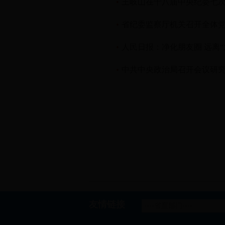
王岐山在十八届中央纪委七
省纪委监察厅机关召开全体
人民日报：净化朋友圈 远离“
中共中央政治局召开会议研究
友情链接