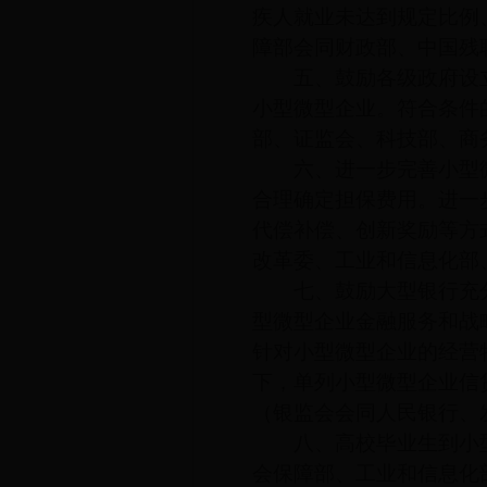
疾人就业未达到规定比例
障部会同财政部、中国残
五、鼓励各级政府设立
小型微型企业。符合条件
部、证监会、科技部、商
六、进一步完善小型微
合理确定担保费用。进一
代偿补偿、创新奖励等方
改革委、工业和信息化部
七、鼓励大型银行充分
型微型企业金融服务和战
针对小型微型企业的经营
下，单列小型微型企业信
（银监会会同人民银行、
八、高校毕业生到小型
会保障部、工业和信息化