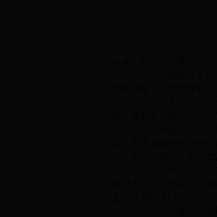
各省、自治区、直辖市人
工商登记制度改革极大
积极作用，但在发展中也
一、充分发挥现有中小
部、发展改革委、工业和
二、认真落实已经出台
业从事国家鼓励发展的投
局、工商总局、工业和信
三、加大中小企业专项
鼓励大中型企业带动产业
工商总局等部门负责）
四、对小型微型企业吸